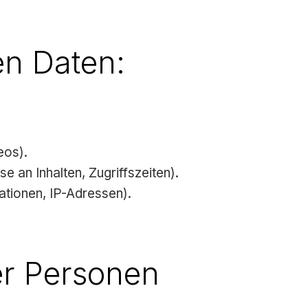
en Daten:
eos).
e an Inhalten, Zugriffszeiten).
tionen, IP-Adressen).
er Personen